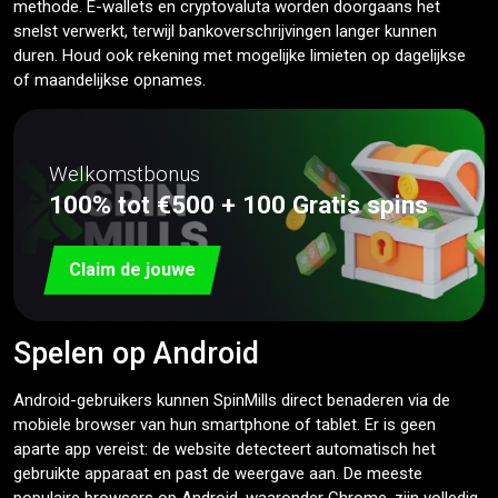
methode. E-wallets en cryptovaluta worden doorgaans het
snelst verwerkt, terwijl bankoverschrijvingen langer kunnen
duren. Houd ook rekening met mogelijke limieten op dagelijkse
of maandelijkse opnames.
Welkomstbonus
100% tot €500 + 100 Gratis spins
Claim de jouwe
Spelen op Android
Android-gebruikers kunnen SpinMills direct benaderen via de
mobiele browser van hun smartphone of tablet. Er is geen
aparte app vereist: de website detecteert automatisch het
gebruikte apparaat en past de weergave aan. De meeste