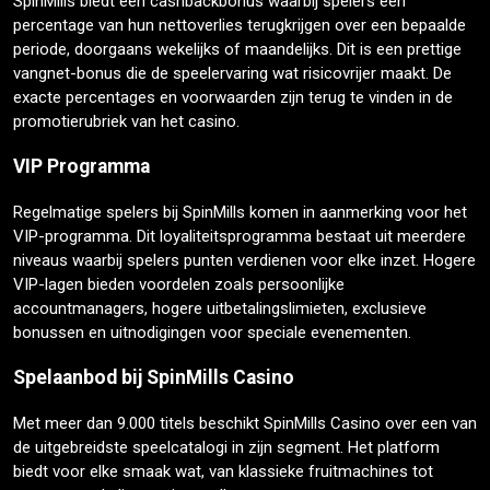
SpinMills biedt een cashbackbonus waarbij spelers een
percentage van hun nettoverlies terugkrijgen over een bepaalde
periode, doorgaans wekelijks of maandelijks. Dit is een prettige
vangnet-bonus die de speelervaring wat risicovrijer maakt. De
exacte percentages en voorwaarden zijn terug te vinden in de
promotierubriek van het casino.
VIP Programma
Regelmatige spelers bij SpinMills komen in aanmerking voor het
VIP-programma. Dit loyaliteitsprogramma bestaat uit meerdere
niveaus waarbij spelers punten verdienen voor elke inzet. Hogere
VIP-lagen bieden voordelen zoals persoonlijke
accountmanagers, hogere uitbetalingslimieten, exclusieve
bonussen en uitnodigingen voor speciale evenementen.
Spelaanbod bij SpinMills Casino
Met meer dan 9.000 titels beschikt SpinMills Casino over een van
de uitgebreidste speelcatalogi in zijn segment. Het platform
biedt voor elke smaak wat, van klassieke fruitmachines tot