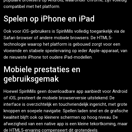
populaire browsers op Android, waaronder Chrome, zijn volledig
compatibel met het platform.
Spelen op iPhone en iPad
Ook voor iOS-gebruikers is SpinMills volledig toegankelijk via de
Safari-browser of andere mobiele browsers. De HTML5-
technologie waarop het platform is gebouwd zorgt voor een
vloeiende en stabiele speelervaring op ieder Apple-apparaat, van
de nieuwste iPhone tot oudere iPad-modellen.
Mobiele prestaties en
gebruiksgemak
Hoewel SpinMills geen downloadbare app aanbiedt voor Android
of iOS, presteert de mobiele browserversie uitstekend. De
interface is overzichtelijk en touchvriendelijk ingericht, met grote
knoppen en soepele navigatie. Spellen laden snel en de grafische
kwaliteit blijft ook op kleinere schermen op hoog niveau. De
afwezigheid van een native app is een kleine tekortkoming, maar
de HTML5-ervaring compenseert dit grotendeels.