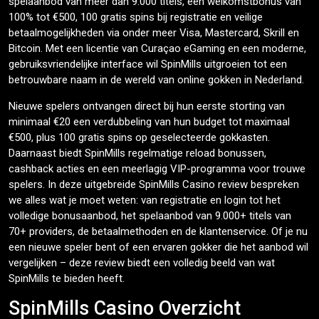
spelaanbod van meer dan 9.000 titels, een welkomstbonus van
Welkomstbonus
100% tot €500, 100 gratis spins bij registratie en veilige
Reload Bonussen
betaalmogelijkheden via onder meer Visa, Mastercard, Skrill en
Gratis Spins
Bitcoin. Met een licentie van Curaçao eGaming en een moderne,
Cashback Acties
gebruiksvriendelijke interface wil SpinMills uitgroeien tot een
VIP Programma
betrouwbare naam in de wereld van online gokken in Nederland.
Spelaanbod bij SpinMills Casino
Online Slots
Nieuwe spelers ontvangen direct bij hun eerste storting van
Tafelspellen
minimaal €20 een verdubbeling van hun budget tot maximaal
Live Casino
€500, plus 100 gratis spins op geselecteerde gokkasten.
Jackpot Games
Daarnaast biedt SpinMills regelmatige reload bonussen,
Nieuwe Spellen
cashback acties en een meerlagig VIP-programma voor trouwe
Software Providers
spelers. In deze uitgebreide SpinMills Casino review bespreken
Populaire ontwikkelaars
we alles wat je moet weten: van registratie en login tot het
Exclusieve spelproviders
volledige bonusaanbod, het spelaanbod van 9.000+ titels van
Betaalmethoden bij SpinMills
70+ providers, de betaalmethoden en de klantenservice. Of je nu
Storten van geld
een nieuwe speler bent of een ervaren gokker die het aanbod wil
Geld opnemen
vergelijken – deze review biedt een volledig beeld van wat
Spelen op Android
SpinMills te bieden heeft.
Spelen op iPhone en iPad
Mobiele prestaties en gebruiksgemak
SpinMills Casino Overzicht
Licentie, Veiligheid en Fair Play