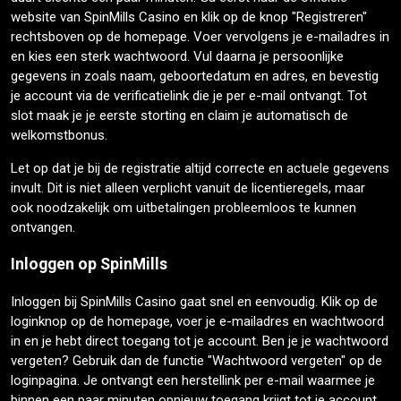
website van SpinMills Casino en klik op de knop "Registreren"
rechtsboven op de homepage. Voer vervolgens je e-mailadres in
en kies een sterk wachtwoord. Vul daarna je persoonlijke
gegevens in zoals naam, geboortedatum en adres, en bevestig
je account via de verificatielink die je per e-mail ontvangt. Tot
slot maak je je eerste storting en claim je automatisch de
welkomstbonus.
Let op dat je bij de registratie altijd correcte en actuele gegevens
invult. Dit is niet alleen verplicht vanuit de licentieregels, maar
ook noodzakelijk om uitbetalingen probleemloos te kunnen
ontvangen.
Inloggen op SpinMills
Inloggen bij SpinMills Casino gaat snel en eenvoudig. Klik op de
loginknop op de homepage, voer je e-mailadres en wachtwoord
in en je hebt direct toegang tot je account. Ben je je wachtwoord
vergeten? Gebruik dan de functie "Wachtwoord vergeten" op de
loginpagina. Je ontvangt een herstellink per e-mail waarmee je
binnen een paar minuten opnieuw toegang krijgt tot je account.