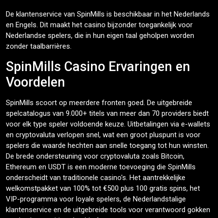
De klantenservice van SpinMills is beschikbaar in het Nederlands
en Engels. Dit maakt het casino bijzonder toegankelijk voor
Nederlandse spelers, die in hun eigen taal geholpen worden
zonder taalbarrières.
SpinMills Casino Ervaringen en
Voordelen
SpinMills scoort op meerdere fronten goed. De uitgebreide
spelcatalogus van 9.000+ titels van meer dan 70 providers biedt
voor elk type speler voldoende keuze. Uitbetalingen via e-wallets
en cryptovaluta verlopen snel, wat een groot pluspunt is voor
spelers die waarde hechten aan snelle toegang tot hun winsten.
De brede ondersteuning voor cryptovaluta zoals Bitcoin,
Ethereum en USDT is een moderne toevoeging die SpinMills
onderscheidt van traditionele casino's. Het aantrekkelijke
welkomstpakket van 100% tot €500 plus 100 gratis spins, het
VIP-programma voor loyale spelers, de Nederlandstalige
klantenservice en de uitgebreide tools voor verantwoord gokken