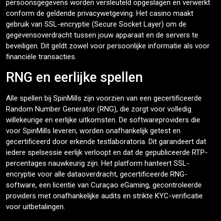
persoonsgegevens worden versleuteld opgeslagen en verwerkt
conform de geldende privacywetgeving. Het casino maakt
gebruik van SSL-encryptie (Secure Socket Layer) om de
gegevensoverdracht tussen jouw apparaat en de servers te
beveiligen. Dit geldt zowel voor persoonlijke informatie als voor
financiële transacties.
RNG en eerlijke spellen
Alle spellen bij SpinMills zijn voorzien van een gecertificeerde
Random Number Generator (RNG), die zorgt voor volledig
willekeurige en eerlijke uitkomsten. De softwareproviders die
voor SpinMills leveren, worden onafhankelijk getest en
gecertificeerd door erkende testlaboratoria. Dit garandeert dat
iedere spelsessie eerlijk verloopt en dat de gepubliceerde RTP-
percentages nauwkeurig zijn. Het platform hanteert SSL-
encryptie voor alle dataoverdracht, gecertificeerde RNG-
software, een licentie van Curaçao eGaming, gecontroleerde
providers met onafhankelijke audits en strikte KYC-verificatie
voor uitbetalingen.