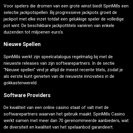
Voor spelers die dromen van een grote winst biedt SpinMills een
selectie jackpotspellen. Bij progressieve jackpots groeit de
jackpot met elke inzet totdat een gelukkige speler de volledige
pot wint. De beschikbare jackpottitels variëren van enkele
duizenden tot miljoenen euro's.
Nieuwe Spellen
SpinMills werkt zijn speelcatalogus regelmatig bij met de
nieuwste releases van zijn softwarepartners. In de sectie
"Nieuwe spellen" vind je altijd de meest recente titels, zodat je
als eerste kunt genieten van de nieuwste innovaties in de
gokkastenwereld.
Software Providers
De kwaliteit van een online casino staat of valt met de
softwarepartners waarvan het gebruik maakt. SpinMills Casino
werkt samen met meer dan 70 gerenommeerde aanbieders, wat
de diversiteit en kwaliteit van het spelaanbod garandeert.