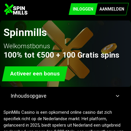
INLOGGEN
AANMELDEN
Spinmills
Welkomstbonus
100% tot €500 + 100 Gratis spins
Activeer een bonus
Inhoudsopgave
Inhoudsopgave
SpinMills Casino Overzicht
SpinMills Casino is een opkomend online casino dat zich
Registratie en Login bij SpinMills
specifiek richt op de Nederlandse markt. Het platform,
Inloggen op SpinMills
gelanceerd in 2025, biedt spelers uit Nederland een uitgebreid
Accountverificatie (KYC)