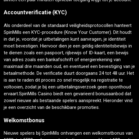
Accountverificatie (KYC)
Als onderdeel van de standaard veiligheidsprotocollen hanteert
SpinMills een KYC-procedure (Know Your Customer). Dit houdt
in dat je, voordat je uitbetalingen kunt aanvragen, je identiteit
moet bevestigen. Hiervoor dien je een geldig identiteitsbewijs in
te dienen zoals een paspoort, rijbewijs of ID-kaart, een bewijs
van adres zoals een bankafschrift of energierekening van
maximaal drie maanden oud, en eventueel een bevestiging van je
betaalmethode. De verificatie duurt doorgaans 24 tot 48 uur. Het
is aan te raden dit proces zo snel mogelijk na registratie te
voltooien, zodat je bij een uitbetalingsverzoek geen oponthoud
ervaart.SpinMills Casino biedt een gevarieerd bonusaanbod dat
zowel nieuwe als bestaande spelers aanspreekt. Hieronder vind
je een overzicht van de beschikbare promoties.
Welkomstbonus
Nieuwe spelers bij SpinMills ontvangen een welkomstbonus van