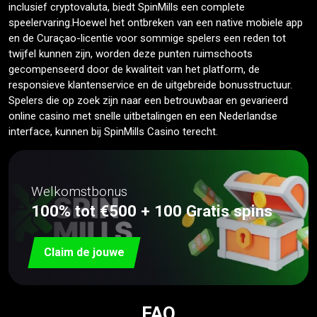
inclusief cryptovaluta, biedt SpinMills een complete
speelervaring.Hoewel het ontbreken van een native mobiele app
en de Curaçao-licentie voor sommige spelers een reden tot
twijfel kunnen zijn, worden deze punten ruimschoots
gecompenseerd door de kwaliteit van het platform, de
responsieve klantenservice en de uitgebreide bonusstructuur.
Spelers die op zoek zijn naar een betrouwbaar en gevarieerd
online casino met snelle uitbetalingen en een Nederlandse
interface, kunnen bij SpinMills Casino terecht.
Welkomstbonus
100% tot €500 + 100 Gratis spins
Claim de jouwe
FAQ