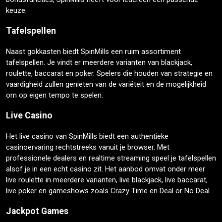
keuze.
Tafelspellen
Naast gokkasten biedt SpinMills een ruim assortiment
tafelspellen. Je vindt er meerdere varianten van blackjack,
roulette, baccarat en poker. Spelers die houden van strategie en
vaardigheid zullen genieten van de variëteit en de mogelijkheid
om op eigen tempo te spelen.
Live Casino
Het live casino van SpinMills biedt een authentieke
casinoervaring rechtstreeks vanuit je browser. Met
professionele dealers en realtime streaming speel je tafelspellen
alsof je in een echt casino zit. Het aanbod omvat onder meer
live roulette in meerdere varianten, live blackjack, live baccarat,
live poker en gameshows zoals Crazy Time en Deal or No Deal.
Jackpot Games